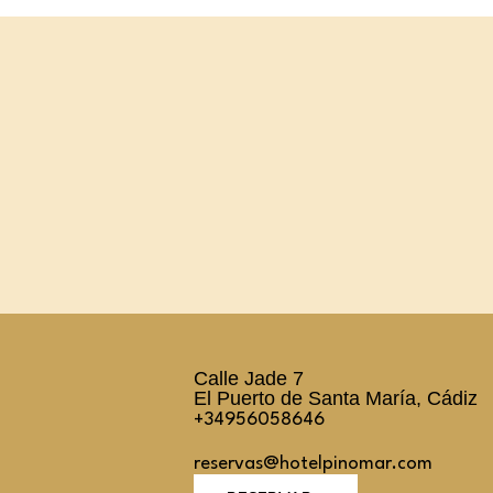
Calle Jade 7
El Puerto de Santa María, Cádiz
+34956058646
reservas@hotelpinomar.com