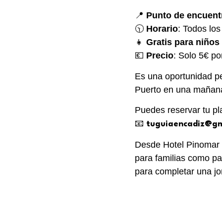
📍
Punto de encuent
🕥
Horario
: Todos los
👧
Gratis para niño
💶
Precio
: Solo 5€ p
Es una oportunidad pe
Puerto en una mañana
Puedes reservar tu pl
📧
tuguiaencadiz@gm
Desde Hotel Pinomar t
para familias como pa
para completar una jo