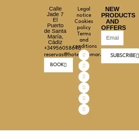
Calle
NEW
Legal
Jade 7
PRODUCTS
notice
El
AND
Cookies
Puerto
OFFERS
policy
de Santa
Terms
María,
and
Cádiz
conditions
+34956058646
reservas@hotelpinomar.com
SUBSCRIBE
BOOK