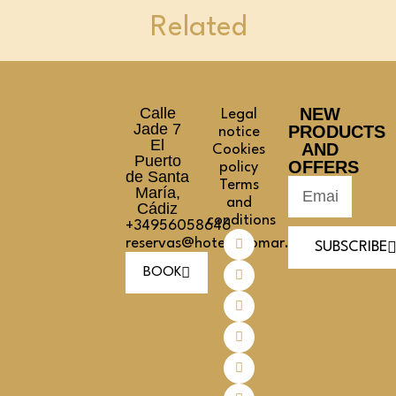
Related
Calle
NEW
Legal
Jade 7
PRODUCTS
notice
El
AND
Cookies
Puerto
OFFERS
policy
de Santa
Terms
María,
and
Cádiz
conditions
+34956058646
reservas@hotelpinomar.com
SUBSCRIBE
BOOK