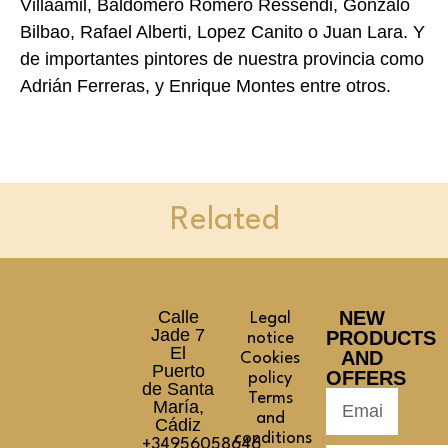
Villaamil, Baldomero Romero Ressendi, Gonzalo
Bilbao, Rafael Alberti, Lopez Canito o Juan Lara. Y
de importantes pintores de nuestra provincia como
Adrián Ferreras, y Enrique Montes entre otros.
Related
Calle
NEW
Legal
Jade 7
PRODUCTS
notice
El
AND
Cookies
Puerto
OFFERS
policy
de Santa
Terms
María,
and
Cádiz
conditions
+34956058646