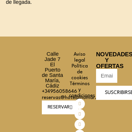
de llegada.
Calle
NOVEDADE
Aviso
Jade 7
Y
legal
El
OFERTAS
Política
Puerto
de
de Santa
cookies
María,
Términos
Cádiz
y
+34956058646
SUSCRIBIRS
condiciones
reservas@hotelpinomar.com
RESERVAR