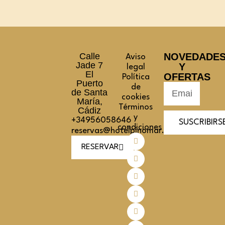
Calle
NOVEDADE
Aviso
Jade 7
Y
legal
El
OFERTAS
Política
Puerto
de
de Santa
cookies
María,
Términos
Cádiz
y
+34956058646
SUSCRIBIRS
condiciones
reservas@hotelpinomar.com
RESERVAR