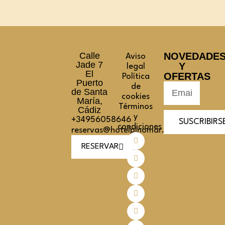
Calle
NOVEDADE
Aviso
Jade 7
Y
legal
El
OFERTAS
Política
Puerto
de
de Santa
cookies
María,
Términos
Cádiz
y
+34956058646
SUSCRIBIRS
condiciones
reservas@hotelpinomar.com
RESERVAR