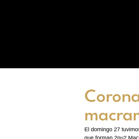
Corona
macra
El domingo 27 tuvimos
que forman 2nu2 Macr