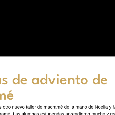
s de adviento de
mé
 otro nuevo taller de macramé de la mano de Noelia y M
amé. Las alumnas estupendas aprendieron mucho y rea