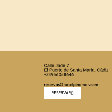
Calle Jade 7
El Puerto de Santa María, Cádiz
+34956058646
reservas@hotelpinomar.com
RESERVAR