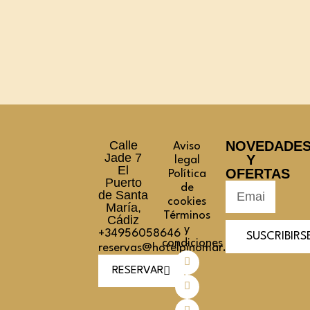
Calle
NOVEDADE
Aviso
Jade 7
Y
legal
El
OFERTAS
Política
Puerto
de
de Santa
cookies
María,
Términos
Cádiz
y
+34956058646
SUSCRIBIRS
condiciones
reservas@hotelpinomar.com
RESERVAR