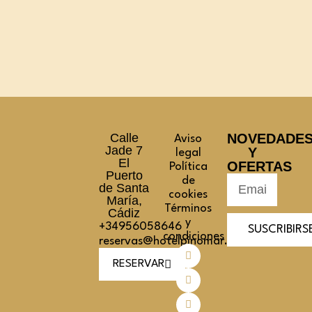
Calle
NOVEDADE
Aviso
Jade 7
Y
legal
El
OFERTAS
Política
Puerto
de
de Santa
cookies
María,
Términos
Cádiz
y
+34956058646
SUSCRIBIRS
condiciones
reservas@hotelpinomar.com
RESERVAR