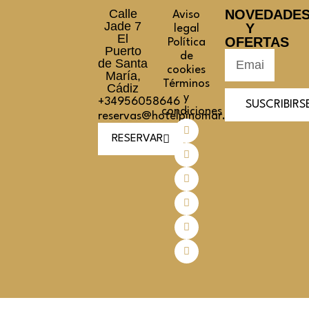
Calle
NOVEDADE
Aviso
Jade 7
Y
legal
El
OFERTAS
Política
Puerto
de
de Santa
cookies
María,
Términos
Cádiz
y
+34956058646
SUSCRIBIRS
condiciones
reservas@hotelpinomar.com
RESERVAR