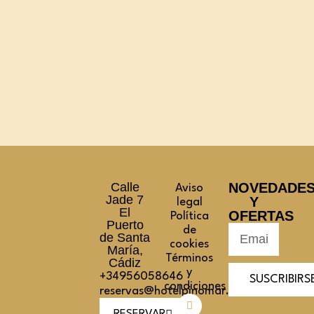
Calle
NOVEDADE
Aviso
Jade 7
Y
legal
El
OFERTAS
Política
Puerto
de
de Santa
cookies
María,
Términos
Cádiz
y
+34956058646
SUSCRIBIRS
condiciones
reservas@hotelpinomar.com