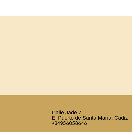
Calle Jade 7
El Puerto de Santa María, Cádiz
+34956058646