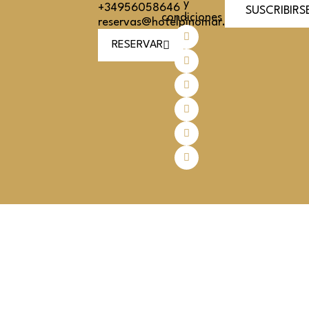
y
+34956058646
SUSCRIBIRS
condiciones
reservas@hotelpinomar.com
RESERVAR