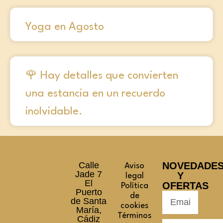
Yoga en Agosto
🌹 Hay detalles que convierten
una estancia en un recuerdo
inolvidable.
Calle
NOVEDADE
Aviso
Jade 7
Y
legal
El
OFERTAS
Política
Puerto
de
de Santa
cookies
María,
Términos
Cádiz