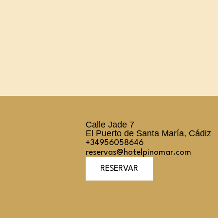
Calle Jade 7
El Puerto de Santa María, Cádiz
+34956058646
reservas@hotelpinomar.com
RESERVAR