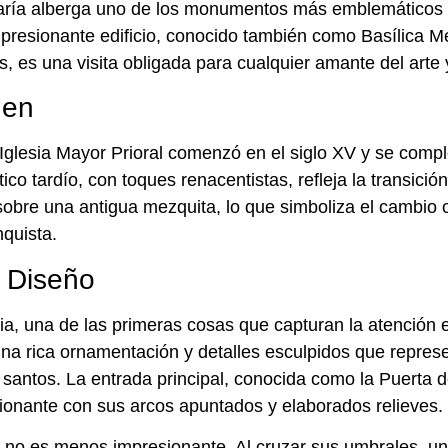
ría alberga uno de los monumentos más emblemáticos de
mpresionante edificio, conocido también como Basílica 
, es una visita obligada para cualquier amante del arte y
gen
Iglesia Mayor Prioral comenzó en el siglo XV y se comple
tico tardío, con toques renacentistas, refleja la transición
 sobre una antigua mezquita, lo que simboliza el cambio cu
nquista.
y Diseño
esia, una de las primeras cosas que capturan la atención
na rica ornamentación y detalles esculpidos que repre
e santos. La entrada principal, conocida como la Puerta d
onante con sus arcos apuntados y elaborados relieves.
sia no es menos impresionante. Al cruzar sus umbrales, u