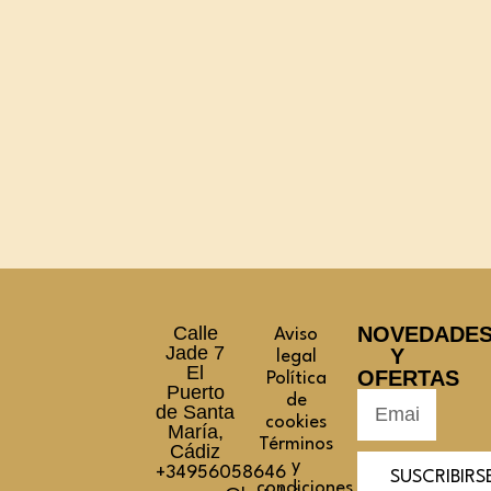
Calle
NOVEDADE
Aviso
Jade 7
Y
legal
El
OFERTAS
Política
Puerto
de
de Santa
cookies
María,
Términos
Cádiz
y
+34956058646
SUSCRIBIRS
condiciones