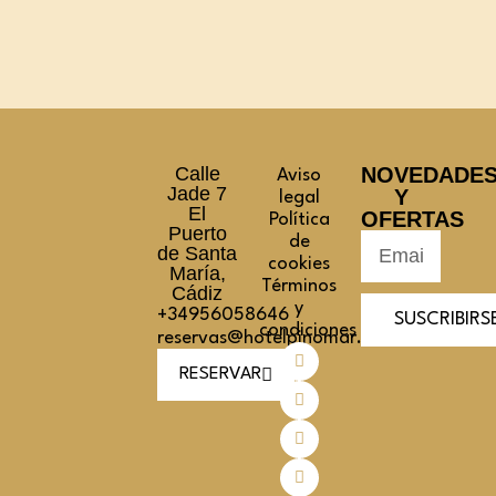
Calle
NOVEDADE
Aviso
Jade 7
Y
legal
El
OFERTAS
Política
Puerto
de
de Santa
cookies
María,
Términos
Cádiz
y
+34956058646
SUSCRIBIRS
condiciones
reservas@hotelpinomar.com
RESERVAR