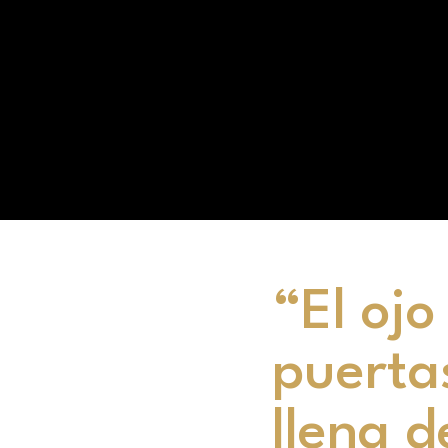
“El ojo
puerta
llena d