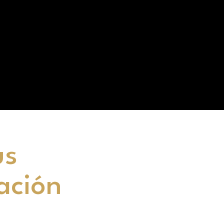
us
ación