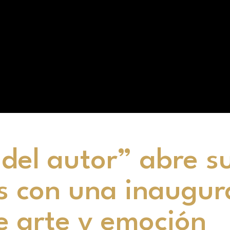
 del autor” abre s
s con una inaugur
e arte y emoción