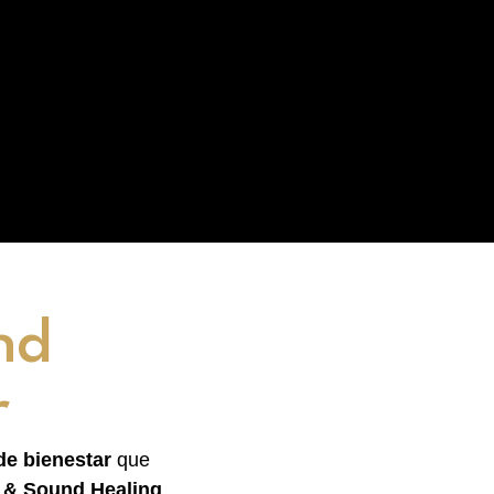
nd
r
de bienestar
que
a & Sound Healing