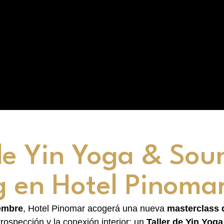
 de Yin Yoga & Sou
g en Hotel Pinoma
embre
, Hotel Pinomar acogerá una nueva
masterclass 
ntrospección y la conexión interior: un
Taller de Yin Yog