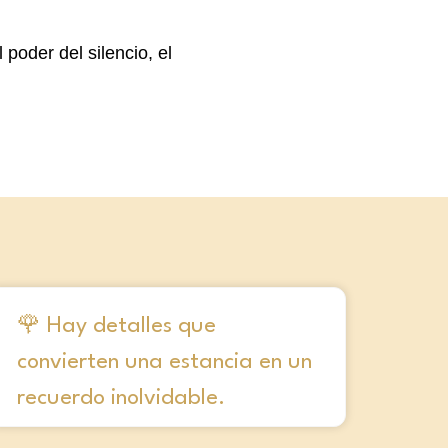
poder del silencio, el
🌹 Hay detalles que
convierten una estancia en un
recuerdo inolvidable.