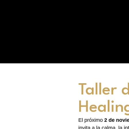
Taller
Healin
El próximo
2 de novi
invita a la calma, la i