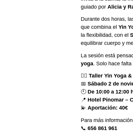
guiado por
Alicia y R
Durante dos horas, la
que combina el
Yin Y
la flexibilidad, con el
S
equilibrar cuerpo y me
La sesión está pensa
yoga
. Solo hace falt
🧘‍♀️
Taller Yin Yoga 
📅
Sábado 2 de nov
🕙
De 10:00 a 12:00 
📍
Hotel Pinomar – C
💫
Aportación: 40€
Para más información 
📞
656 861 961