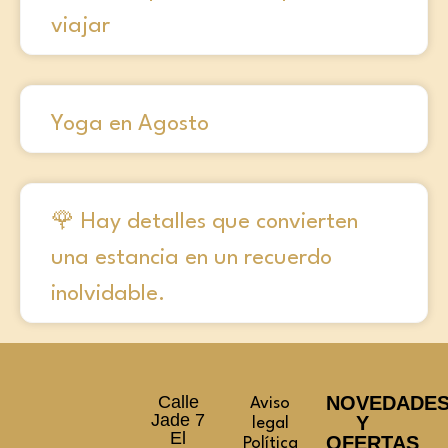
viajar
Yoga en Agosto
🌹 Hay detalles que convierten
una estancia en un recuerdo
inolvidable.
Calle
NOVEDADE
Aviso
Jade 7
Y
legal
El
OFERTAS
Política