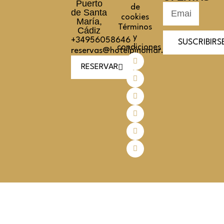
Puerto
de
de Santa
cookies
María,
Términos
Cádiz
y
+34956058646
SUSCRIBIRS
condiciones
reservas@hotelpinomar.com
RESERVAR