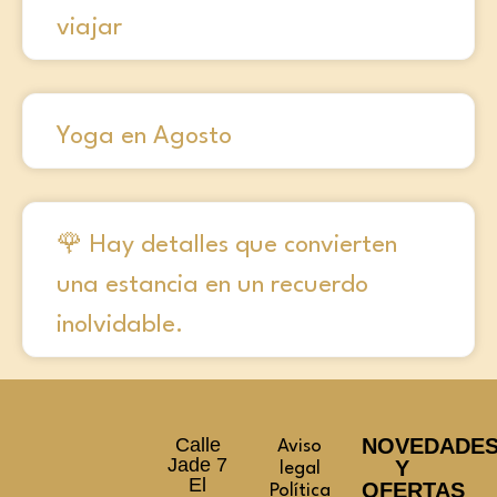
viajar
Yoga en Agosto
🌹 Hay detalles que convierten
una estancia en un recuerdo
inolvidable.
Calle
NOVEDADE
Aviso
Jade 7
Y
legal
El
OFERTAS
Política