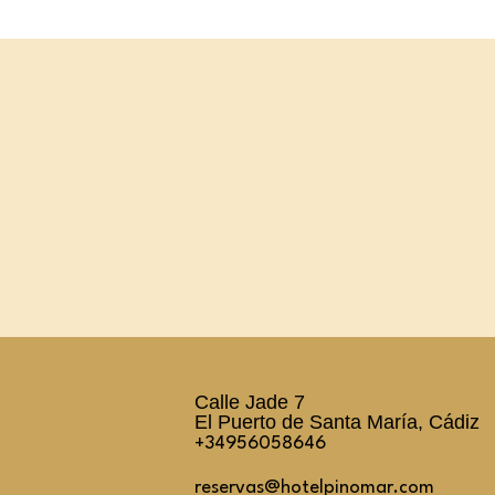
Calle Jade 7
El Puerto de Santa María, Cádiz
+34956058646
reservas@hotelpinomar.com