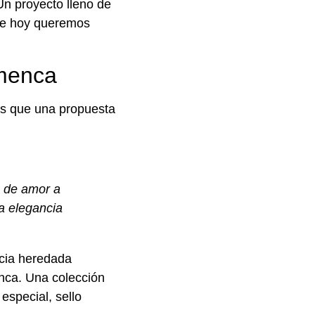
Un proyecto lleno de
que hoy queremos
amenca
s que una propuesta
n de amor a
la elegancia
ncia heredada
nca. Una colección
especial, sello