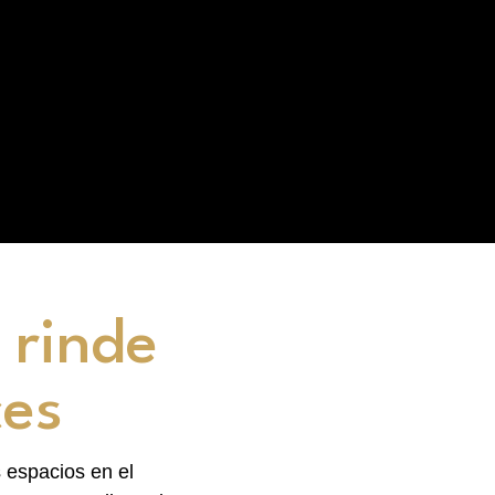
 rinde
ces
 espacios en el