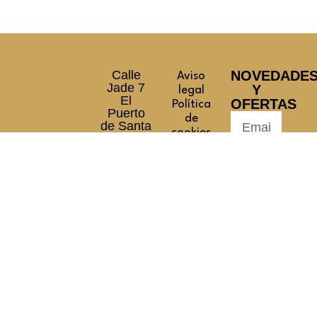
Calle
NOVEDADE
Aviso
Jade 7
Y
legal
El
OFERTAS
Política
Puerto
de
de Santa
cookies
María,
Términos
Cádiz
y
+34956058646
SUSCRIBIRS
condiciones
reservas@hotelpinomar.com
RESERVAR