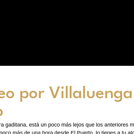
eo por Villaluenga
o
rra gaditana, está un poco más lejos que los anteriores 
 poco más de una hora desde El Puerto, lo tienes a tu al