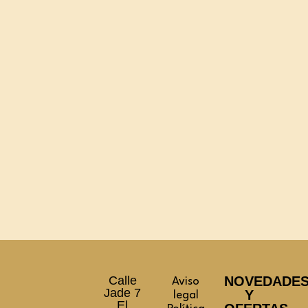
Calle
NOVEDADE
Aviso
Jade 7
Y
legal
El