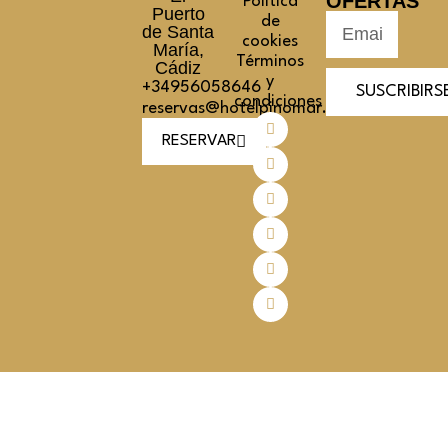
OFERTAS
Política
Puerto
de
de Santa
cookies
María,
Términos
Cádiz
y
+34956058646
SUSCRIBIRS
condiciones
reservas@hotelpinomar.com
RESERVAR