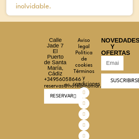
inolvidable.
Calle
NOVEDADE
Aviso
Jade 7
Y
legal
El
OFERTAS
Política
Puerto
de
de Santa
cookies
María,
Términos
Cádiz
y
+34956058646
SUSCRIBIRS
condiciones
reservas@hotelpinomar.com
RESERVAR