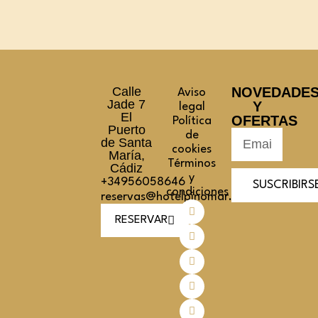
Calle
NOVEDADE
Aviso
Jade 7
Y
legal
El
OFERTAS
Política
Puerto
de
de Santa
cookies
María,
Términos
Cádiz
y
+34956058646
SUSCRIBIRS
condiciones
reservas@hotelpinomar.com
RESERVAR