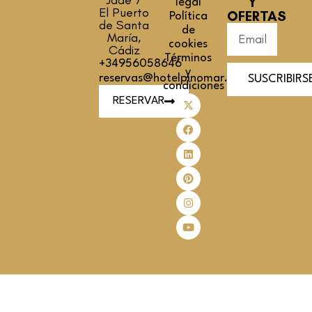
Y
legal
El Puerto
OFERTAS
Política
de Santa
de
María,
cookies
Cádiz
Términos
+34956058646
y
reservas@hotelpinomar.com
SUSCRIBIRS
condiciones
RESERVAR