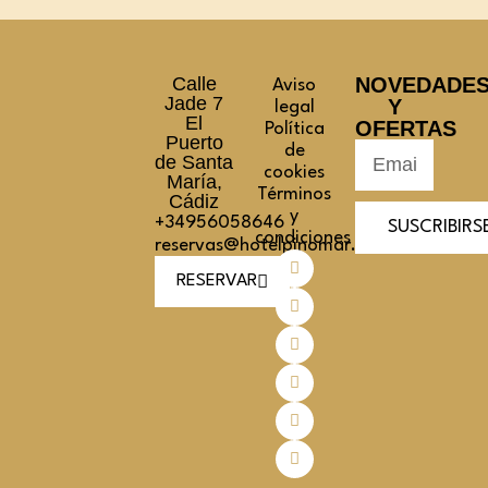
Calle
NOVEDADE
Aviso
Jade 7
Y
legal
El
OFERTAS
Política
Puerto
de
de Santa
cookies
María,
Términos
Cádiz
y
+34956058646
SUSCRIBIRS
condiciones
reservas@hotelpinomar.com
RESERVAR