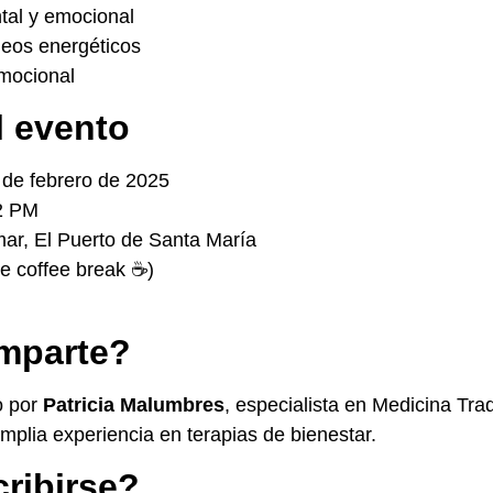
tal y emocional
ueos energéticos
emocional
l evento
de febrero de 2025
2 PM
ar, El Puerto de Santa María
e coffee break ☕)
imparte?
o por
Patricia Malumbres
, especialista en Medicina Tra
plia experiencia en terapias de bienestar.
ribirse?