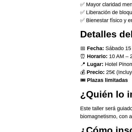
✅ Mayor claridad men
✅ Liberación de bloq
✅ Bienestar físico y 
Detalles de
📅
Fecha:
Sábado 15 
⏰
Horario:
10 AM – 
📍
Lugar:
Hotel Pinom
💰
Precio:
25€ (Incluy
🎟
Plazas limitadas
¿Quién lo 
Este taller será guiad
biomagnetismo, con am
¿Cómo insc