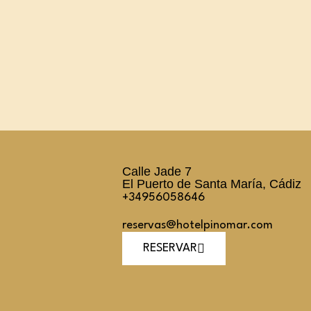
Calle Jade 7
El Puerto de Santa María, Cádiz
+34956058646
reservas@hotelpinomar.com
RESERVAR