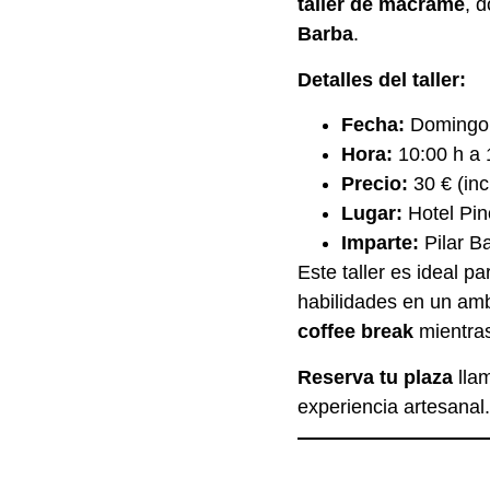
taller de macramé
, 
Barba
.
Detalles del taller:
Fecha:
Domingo 
Hora:
10:00 h a 
Precio:
30 € (inc
Lugar:
Hotel Pi
Imparte:
Pilar B
Este taller es ideal 
habilidades en un amb
coffee break
mientras
Reserva tu plaza
lla
experiencia artesanal.