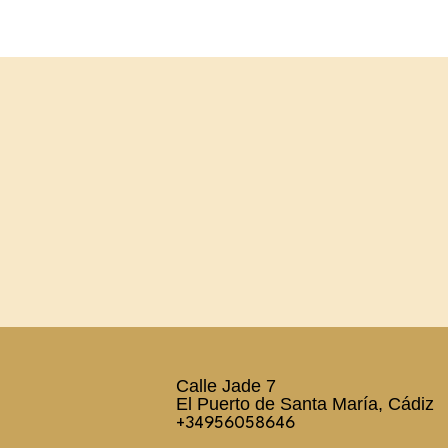
Calle Jade 7
El Puerto de Santa María, Cádiz
+34956058646