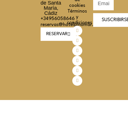
de Santa
cookies
María,
Términos
Cádiz
y
+34956058646
SUSCRIBIRS
condiciones
reservas@hotelpinomar.com
RESERVAR