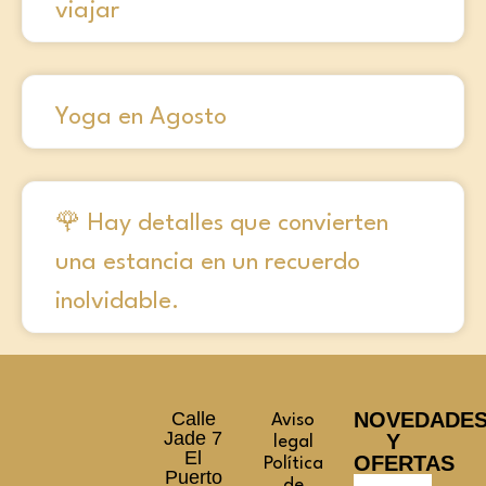
viajar
Yoga en Agosto
🌹 Hay detalles que convierten
una estancia en un recuerdo
inolvidable.
Calle
NOVEDADE
Aviso
Jade 7
Y
legal
El
OFERTAS
Política
Puerto
de