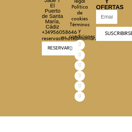
Jade 7
Y
legal
El
OFERTAS
Política
Puerto
de
de Santa
cookies
María,
Términos
Cádiz
y
+34956058646
SUSCRIBIRS
condiciones
reservas@hotelpinomar.com
RESERVAR