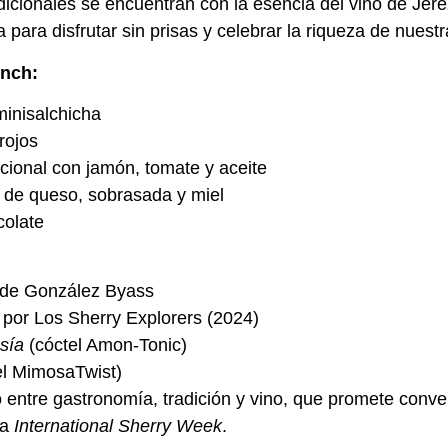
adicionales se encuentran con la esencia del vino de Jer
ara disfrutar sin prisas y celebrar la riqueza de nuestra
unch:
inisalchicha
rojos
icional con jamón, tomate y aceite
o de queso, sobrasada y miel
colate
de González Byass
por Los Sherry Explorers (2024)
sía
(cóctel Amon-Tonic)
el MimosaTwist)
 entre gastronomía, tradición y vino, que promete conver
la
International Sherry Week
.