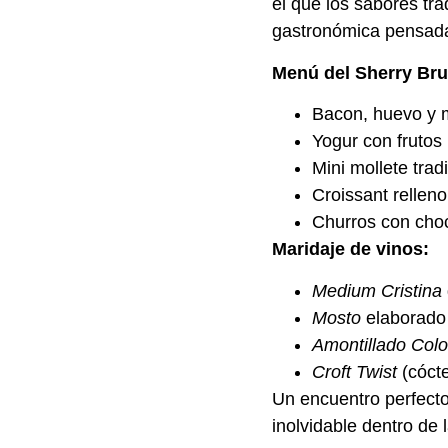
el que los sabores tr
gastronómica pensada p
Menú del Sherry Br
Bacon, huevo y m
Yogur con frutos 
Mini mollete trad
Croissant rellen
Churros con cho
Maridaje de vinos:
Medium Cristina
Mosto
elaborado 
Amontillado Colo
Croft Twist
(cóct
Un encuentro perfecto
inolvidable dentro de 