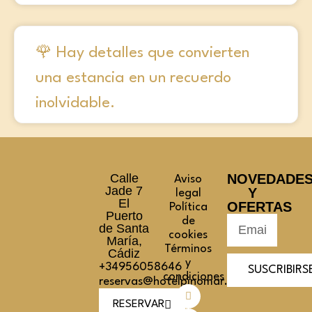
🌹 Hay detalles que convierten
una estancia en un recuerdo
inolvidable.
Calle
NOVEDADE
Aviso
Jade 7
Y
legal
El
OFERTAS
Política
Puerto
de
de Santa
cookies
María,
Términos
Cádiz
y
+34956058646
SUSCRIBIRS
condiciones
reservas@hotelpinomar.com
RESERVAR